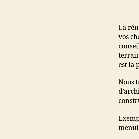
La rén
vos ch
consei
terrai
est la
Nous t
d’arch
constr
Exempl
menui