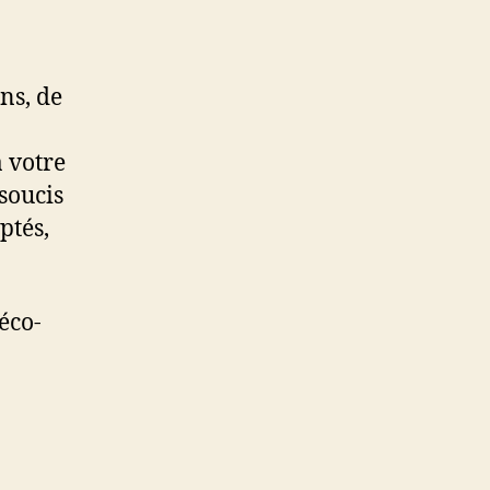
ns, de
à votre
 soucis
ptés,
éco-